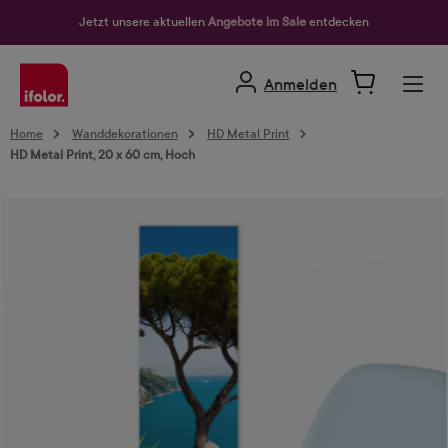
alt springen
Jetzt unsere aktuellen
Angebote im Sale
entdecken
Anmelden
Home
Wanddekorationen
HD Metal Print
HD Metal Print, 20 x 60 cm, Hoch
Bildergalerie überspringen