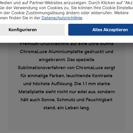
Ultra-dünne und leichte
Metallplatte
Dein Foto wird mithilfe einer speziellen
Premium-Drucktechnik auf eine ultra-dünne
ChromaLuxe Aluminiumplatte gedruckt und
eingebrannt. Das spezielle
Sublimationsverfahren von ChromaLuxe sorgt
für einmalige Farben, leuchtende Kontraste
und höchste Auflösung. Die 1.1 mm starke
Metallplatte sieht nicht nur edel aus, sondern
hält auch Sonne, Schmutz und Feuchtigkeit
stand, ein Leben lang.