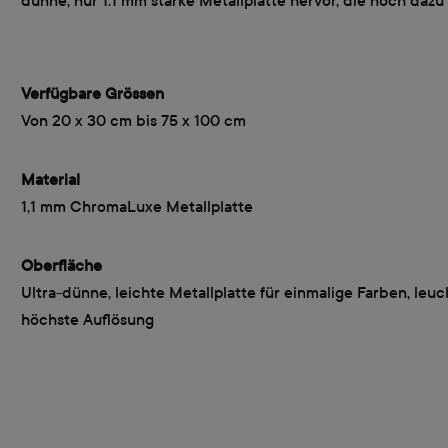
dünne, nur 1.1 mm starke Metallplatte hervor, die noch daz
Verfügbare Grössen
Von 20 x 30 cm bis 75 x 100 cm
Material
1,1 mm ChromaLuxe Metallplatte
Oberfläche
Ultra-dünne, leichte Metallplatte für einmalige Farben, le
höchste Auflösung