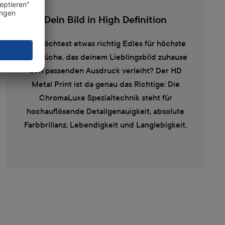
Dein Bild in High Definition
Du möchtest etwas richtig Edles für höchste
Ansprüche, das deinem Lieblingsbild zuhause
den passenden Ausdruck verleiht? Der HD
Metal Print ist da genau das Richtige: Die
ChromaLuxe Spezialtechnik steht für
hochauflösende Detailgenauigkeit, absolute
Farbbrillanz, Lebendigkeit und Langlebigkeit.