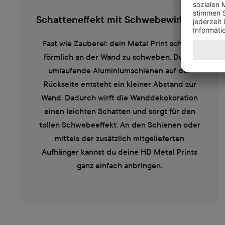
Schatteneffekt mit Schwebewirkung
Fast wie Zauberei: dein Metal Print scheint
förmlich an der Wand zu schweben. Durch
umlaufende Aluminiumschienen auf der
Rückseite entsteht ein kleiner Abstand zur
Wand. Dadurch wirft die Wanddekokoration
einen leichten Schatten und sorgt für den
tollen Schwebeeffekt. An den Schienen oder
mittels der zusätzlich mitgelieferten
Aufhänger kannst du deine HD Metal Prints
ganz einfach anbringen.