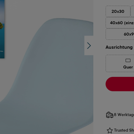
20x30
(Diese Opt
40x60 (einz
(Dies
60x
(D
Ausrichtung
(Di
Quer
8 Werktag
Trusted Sho