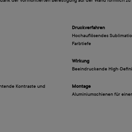
u dank der vormontierten Befestigung auf der Wand förmlich zu
Druckverfahren
Hochauflösendes Sublimation
Farbtiefe
Wirkung
Beeindruckende High-Definit
uchtende Kontraste und
Montage
Aluminiumschienen für eine