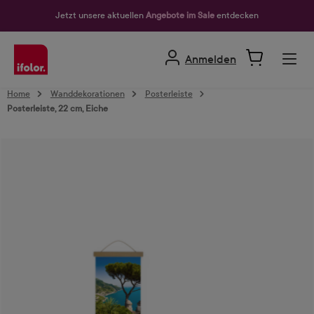
alt springen
Jetzt unsere aktuellen
Angebote im Sale
entdecken
Anmelden
Home
Wanddekorationen
Posterleiste
Posterleiste, 22 cm, Eiche
Bildergalerie überspringen