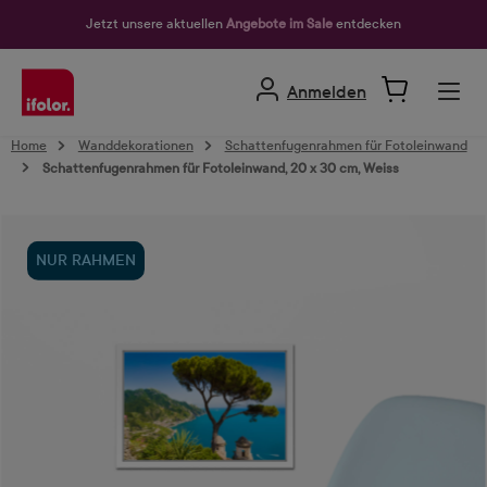
alt springen
Jetzt unsere aktuellen
Angebote im Sale
entdecken
Anmelden
Home
Wanddekorationen
Schattenfugenrahmen für Fotoleinwand
Schattenfugenrahmen für Fotoleinwand, 20 x 30 cm, Weiss
Bildergalerie überspringen
NUR RAHMEN