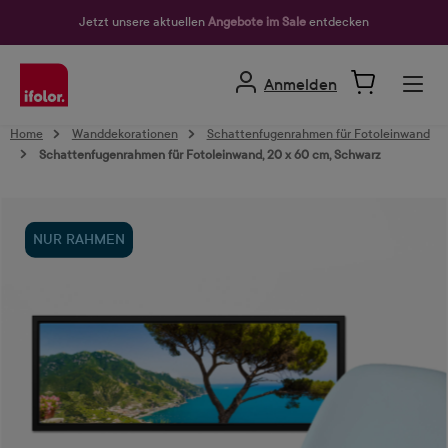
alt springen
Jetzt unsere aktuellen
Angebote im Sale
entdecken
Anmelden
Home
Wanddekorationen
Schattenfugenrahmen für Fotoleinwand
Schattenfugenrahmen für Fotoleinwand, 20 x 60 cm, Schwarz
Bildergalerie überspringen
NUR RAHMEN