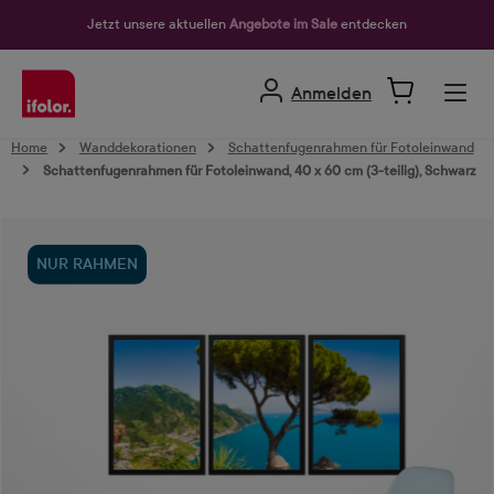
alt springen
Jetzt unsere aktuellen
Angebote im Sale
entdecken
Anmelden
Home
Wanddekorationen
Schattenfugenrahmen für Fotoleinwand
Schattenfugenrahmen für Fotoleinwand, 40 x 60 cm (3-teilig), Schwarz
Bildergalerie überspringen
NUR RAHMEN