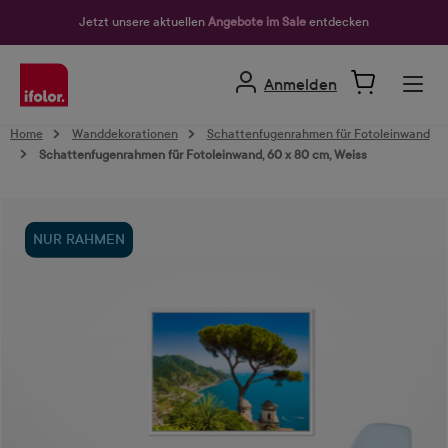
alt springen
Jetzt unsere aktuellen
Angebote im Sale
entdecken
Anmelden
Home
Wanddekorationen
Schattenfugenrahmen für Fotoleinwand
Schattenfugenrahmen für Fotoleinwand, 60 x 80 cm, Weiss
Bildergalerie überspringen
NUR RAHMEN