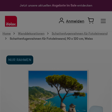
alt springen
Jetzt unsere aktuellen
Angebote im Sale
entdecken
Anmelden
Home
Wanddekorationen
Schattenfugenrahmen für Fotoleinwand
Schattenfugenrahmen für Fotoleinwand, 90 x 120 cm, Weiss
Bildergalerie überspringen
NUR RAHMEN