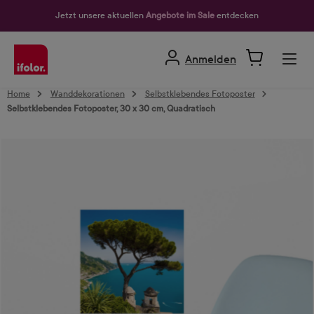
alt springen
Jetzt unsere aktuellen
Angebote im Sale
entdecken
Anmelden
Home
Wanddekorationen
Selbstklebendes Fotoposter
Selbstklebendes Fotoposter, 30 x 30 cm, Quadratisch
Bildergalerie überspringen