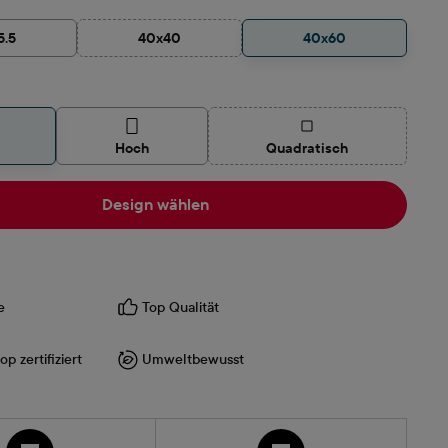
5.5
40x40
40x60
(Diese Option ist zurzeit nicht verfügbar.)
auswählen
(Diese Option ist zurzeit 
Hoch
Quadratisch
Design wählen
e
Top Qualität
p zertifiziert
Umweltbewusst