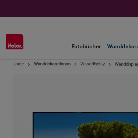
Zur Hauptnavigation springen
Fotobücher
Wanddekora
Home
Wanddekorationen
Wanddisplay
Wanddisplay
Bildergalerie überspringen