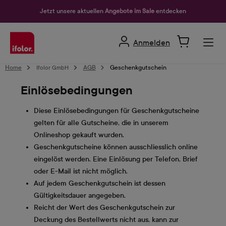
alt springen
Jetzt unsere aktuellen
Angebote im Sale
entdecken
Anmelden
Home
Ifolor GmbH
AGB
Geschenkgutschein
Einlösebedingungen
Diese Einlösebedingungen für Geschenkgutscheine
gelten für alle Gutscheine, die in unserem
Onlineshop gekauft wurden.
Geschenkgutscheine können ausschliesslich online
eingelöst werden. Eine Einlösung per Telefon, Brief
oder E-Mail ist nicht möglich.
Auf jedem Geschenkgutschein ist dessen
Gültigkeitsdauer angegeben.
Reicht der Wert des Geschenkgutschein zur
Deckung des Bestellwerts nicht aus, kann zur