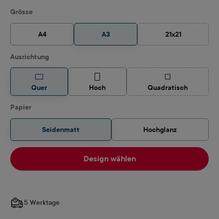
auswählen
Grösse
A4
A3
21x21
(Diese Option ist
auswählen
Ausrichtung
(Diese Option ist z
Quer
Hoch
Quadratisch
auswählen
Papier
Seidenmatt
Hochglanz
Design wählen
5 Werktage