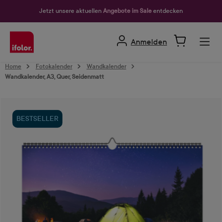
alt springen
Jetzt unsere aktuellen
Angebote im Sale
entdecken
Anmelden
Home
Fotokalender
Wandkalender
Wandkalender, A3, Quer, Seidenmatt
Bildergalerie überspringen
BESTSELLER