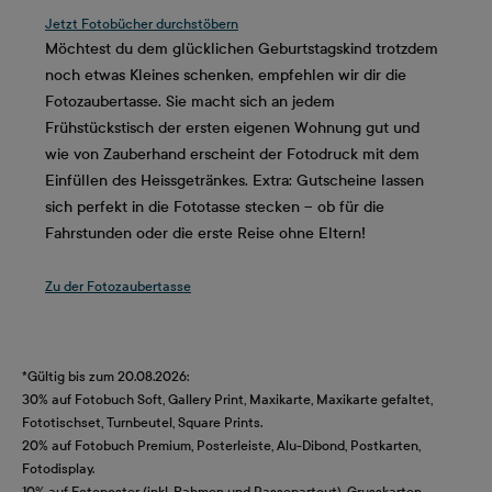
Jetzt Fotobücher durchstöbern
Möchtest du dem glücklichen Geburtstagskind trotzdem
noch etwas Kleines schenken, empfehlen wir dir die
Fotozaubertasse. Sie macht sich an jedem
Frühstückstisch der ersten eigenen Wohnung gut und
wie von Zauberhand erscheint der Fotodruck mit dem
Einfüllen des Heissgetränkes. Extra: Gutscheine lassen
sich perfekt in die Fototasse stecken – ob für die
Fahrstunden oder die erste Reise ohne Eltern!
Zu der Fotozaubertasse
*Gültig bis zum 20.08.2026:
30% auf Fotobuch Soft, Gallery Print, Maxikarte, Maxikarte gefaltet,
Fototischset, Turnbeutel, Square Prints.
20% auf Fotobuch Premium, Posterleiste, Alu-Dibond, Postkarten,
Fotodisplay.
10% auf Fotoposter (inkl. Rahmen und Passepartout), Grusskarten