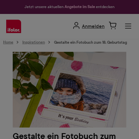
alt springen
Jetzt unsere aktuellen
Angebote im Sale
entdecken
Anmelden
Home
Inspirationen
Gestalte ein Fotobuch zum 18. Geburtstag
Gestalte ein Fotobuch zum