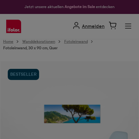
alt springen
Jetzt unsere aktuellen
Angebote im Sale
entdecken
Anmelden
Home
Wanddekorationen
Fotoleinwand
Fotoleinwand, 30 x 90 cm, Quer
Bildergalerie überspringen
BESTSELLER