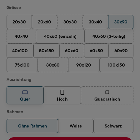
auswählen
Grösse
20x30
20x60
30x30
30x40
30x90
(Diese Option ist zurzeit nicht verfügbar
40x40
40x60 (einzeln)
40x60 (3-teilig)
(Diese Option ist zurzeit nicht verfügbar.)
(Diese Option ist 
40x100
50x150
60x60
60x80
60x90
(Diese Option ist zurzeit nicht verfügba
75x100
80x80
90x120
100x150
(Diese Option ist zurzeit nicht verfügbar.)
auswählen
Ausrichtung
(Diese Option ist z
Quer
Hoch
Quadratisch
Rahmen
Ohne Rahmen
Weiss
Schwarz