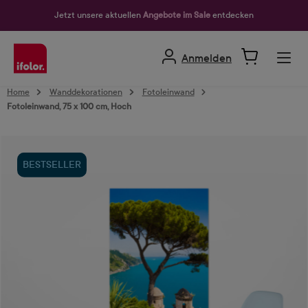
alt springen
Jetzt unsere aktuellen
Angebote im Sale
entdecken
Anmelden
Home
Wanddekorationen
Fotoleinwand
Fotoleinwand, 75 x 100 cm, Hoch
Bildergalerie überspringen
BESTSELLER