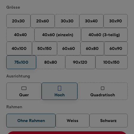
auswählen
Grösse
20x30
20x60
30x30
30x40
30x90
(Diese Option ist zurzeit nicht verfügbar
40x40
40x60 (einzeln)
40x60 (3-teilig)
(Diese Option ist zurzeit nicht verfügbar.)
40x100
50x150
60x60
60x80
60x90
(Diese Option ist zurzeit nicht verfügba
75x100
80x80
90x120
100x150
(Diese Option ist zurzeit nicht verfügbar.)
auswählen
Ausrichtung
(Diese Option ist z
Quer
Hoch
Quadratisch
Rahmen
Ohne Rahmen
Weiss
Schwarz