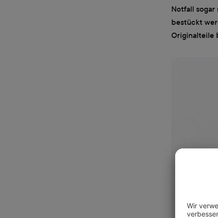
Notfall sogar
bestückt werd
Originalteil