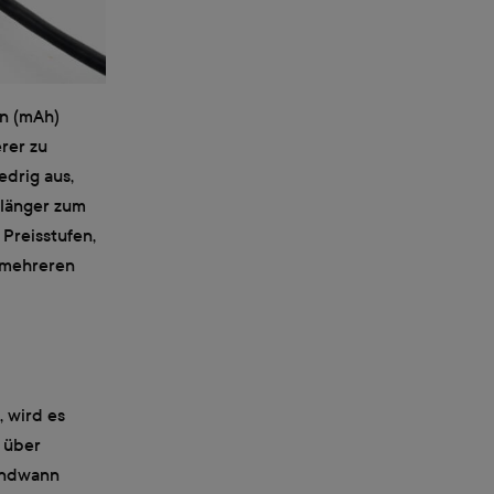
en (mAh)
rer zu
edrig aus,
 länger zum
 Preisstufen,
u mehreren
, wird es
r über
gendwann