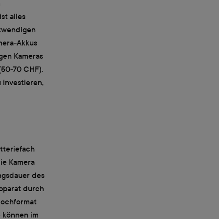
m
st alles
otwendigen
amera-Akkus
igen Kameras
 (50-70 CHF).
 investieren,
atteriefach
die Kamera
ungsdauer des
Apparat durch
Hochformat
e können im