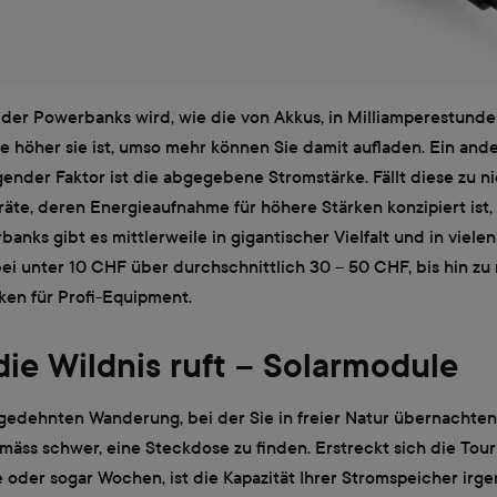
 der Powerbanks wird, wie die von Akkus, in Milliamperestund
 höher sie ist, umso mehr können Sie damit aufladen. Ein ande
ender Faktor ist die abgegebene Stromstärke. Fällt diese zu ni
äte, deren Energieaufnahme für höhere Stärken konzipiert ist,
anks gibt es mittlerweile in gigantischer Vielfalt und in vielen
ei unter 10 CHF über durchschnittlich 30 – 50 CHF, bis hin z
ken für Profi-Equipment.
ie Wildnis ruft – Solarmodule
gedehnten Wanderung, bei der Sie in freier Natur übernachten
äss schwer, eine Steckdose zu finden. Erstreckt sich die Tou
 oder sogar Wochen, ist die Kapazität Ihrer Stromspeicher ir