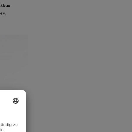
Akkus
HF,