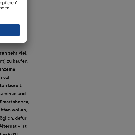
en sehr viel,
t) zu kaufen.
inzelne
 voll
en bereit.
nkameras und
s Smartphones,
chten wollen,
öglich, dafür
lternativ ist
SLR-Akku