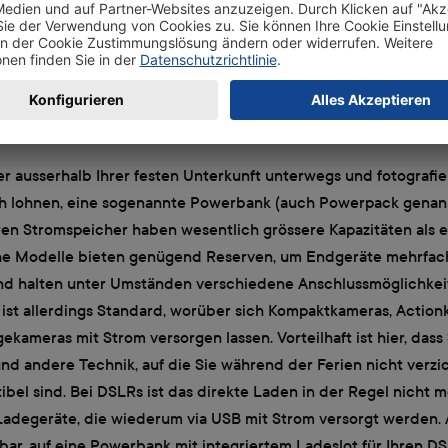
te Kraftpakete – Powerbanks
er ausserhalb Ihrer festen Unterkunft unterwegs und fotografier
ch lohnen, eine sogenannte Powerbank (auch Powerpack genann
ren Stromspeicher haben wesentlich grössere Kapazitäten als e
e Modelle bieten genügend Reserven, um Endgeräte mehrfach
nd halten unter Umständen verschiedene Anschlussmöglichkeit
 ist allerdings Standard, worüber sich Kompaktkameras, Actio
kameras mit Strom versorgen lassen. Vorteilhaft ist hier, das
d andere Technik, auf die Sie während der Ferien nicht verzi
bel sind. Bei DSLRs ist das direkte Laden in der Regel nicht m
Ladegeräte, die wiederum via USB mit Strom versorgt werden. A
bar, auf eine Powerbank mit integriertem Ladeslot für Ihren D