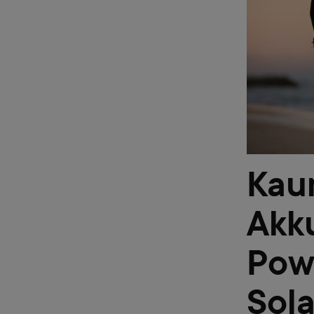
Kau
Akk
Pow
Sol