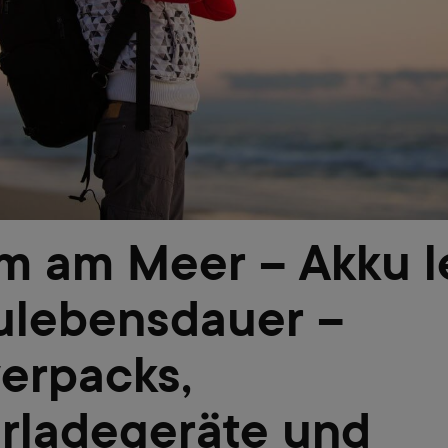
m am Meer – Akku l
ulebensdauer –
erpacks,
arladegeräte und