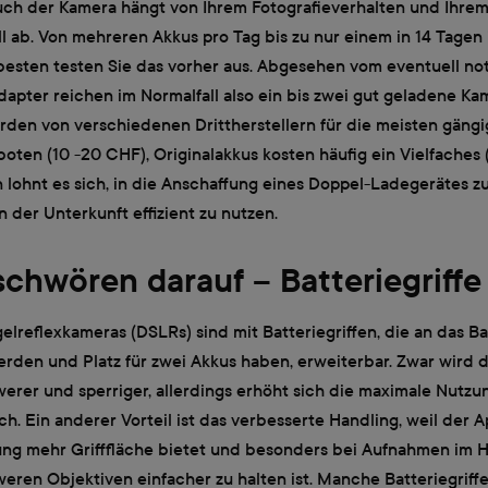
ch der Kamera hängt von Ihrem Fotografieverhalten und Ihre
ab. Von mehreren Akkus pro Tag bis zu nur einem in 14 Tagen i
besten testen Sie das vorher aus. Abgesehen vom eventuell n
apter reichen im Normalfall also ein bis zwei gut geladene K
erden von verschiedenen Drittherstellern für die meisten gäng
oten (10 -20 CHF), Originalakkus kosten häufig ein Vielfaches
lohnt es sich, in die Anschaffung eines Doppel-Ladegerätes zu
in der Unterkunft effizient zu nutzen.
 schwören darauf – Batteriegriffe
gelreflexkameras (DSLRs) sind mit Batteriegriffen, die an das B
rden und Platz für zwei Akkus haben, erweiterbar. Zwar wird 
erer und sperriger, allerdings erhöht sich die maximale Nutz
ch. Ein anderer Vorteil ist das verbesserte Handling, weil der 
ung mehr Grifffläche bietet und besonders bei Aufnahmen im 
eren Objektiven einfacher zu halten ist. Manche Batteriegriff