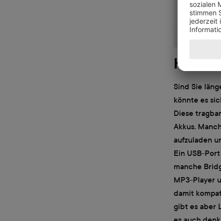
Kompak
Sind Sie läng
könnte es si
Diese tragba
Akkus. Manch
aufzuladen u
Ein USB-Port
manche Bridge
MP3-Player un
damit kompati
gibt es aber 
es auch denk