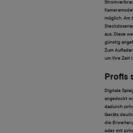
Stromverbrau
Kameramodell 
möglich. Am 
Steckdosenad
aus. Diese w
günstig angeb
Zum Aufladen 
um Ihre Zeit 
Profis
Digitale Spie
angedockt we
dadurch schw
Geräts deutli
die Erweiter
oder mit schw