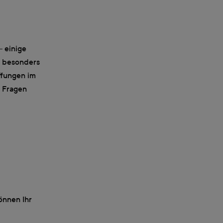
– einige
, besonders
ffungen im
i Fragen
önnen Ihr