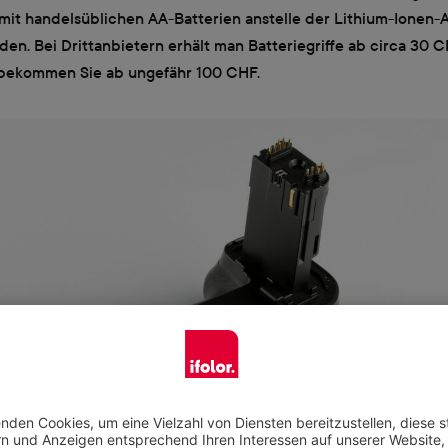
 mit handelsüblichen AA-Batterien anstelle der Lithium-Ionen-
en. Bei Drittanbietern erhält man Batteriegriffe ab circa 30 C
e bekommen Sie ab ungefähr 100 CHF.