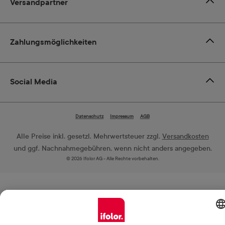
Versandpartner
Zahlungsmöglichkeiten
Social Media
Datenschutz
Impressum
AGB
Alle Preise inkl. gesetzl. Mehrwertsteuer zzgl.
Versandkosten
und ggf. Nachnahmegebühren, wenn nicht anders angegeben.
© 2026 Ifolor AG - Alle Rechte vorbehalten.