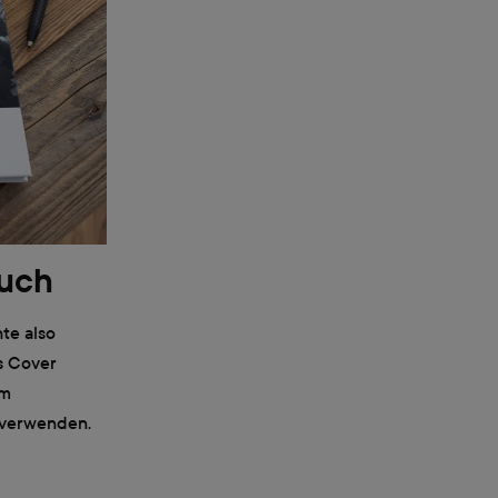
buch
te also
as Cover
em
r verwenden.