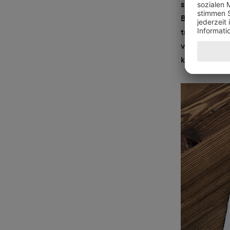
sich die Trau
Blankoseiten
transparente
verzieren. A
kann.