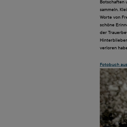
Botschaften 
sammeln. Kle
Worte von Fr
schöne Erinn
der Trauerbew
Hinterbliebe
verloren hab
Fotobuch au