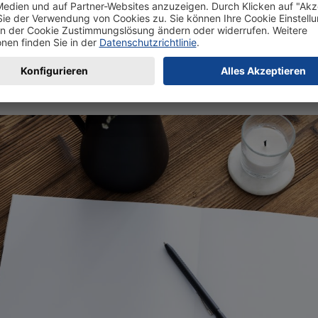
ergäste später verewigen können. Statt als reine weisse Seiten
 auch mit einer dezenten Hintergrundfarbe oder einem aufgehe
n Stimmungsbild gestalten oder wahlweise mit dezenten Symb
chte dabei aber darauf, dass man Geschriebenes später trotzde