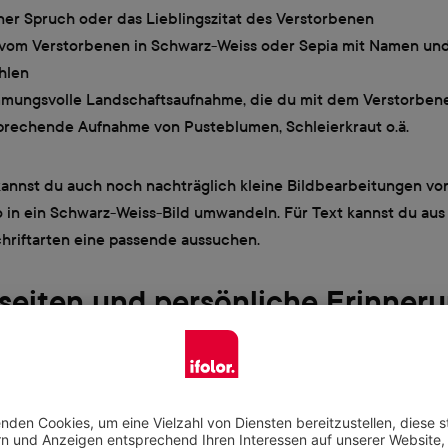
ner Spruch oder das Lieblingszitat des Verstorbenen
 vom Verstorbenen in Schwarz-Weiss oder Sepia mit Namen un
hlen
mmungsvolle Landschaftsaufnahme, die du mit dem Verstorben
prechende Aufnahme von Pusteblumen, Schleierkraut o.ä.
kannst du auch noch nachträglich kleine Bildbearbeitungen v
to in ein Schwarz-Weiss-Bild umwandeln. Für Text kannst du aus
chriftarten eine passende aussuchen.
seiten und persönliche Erinner
iten des Kondolenzbuchs kannst du für den Nachruf nutzen oder
r, ein Foto vom Verstorbenen mit Namen und Jahreszahlen plat
 soll jedoch in erster Linie Platz für persönliche Abschiedsw
e bieten. Dafür solltest du genügend Buchseiten frei lassen,