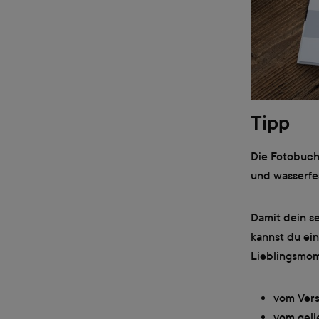
Tipp
Die Fotobuch
und wasserfes
Damit dein se
kannst du ei
Lieblingsmome
vom Vers
vom geli