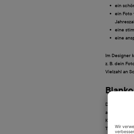
ein schö
ein Foto
Jahresza
eine sti
eine ans
Im Designer 
z. B. dein Fo
Vielzahl an S
Blanko
Die ersten Se
auf dem Cove
Kondolenzbuch
Trauergemeind