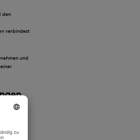
d den
en verbindest
ornehmen und
 einer
ungen
 hier, statt
zieren. Ein
orte der
 auf denen