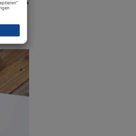
 kannst du die
llten,
olen
m gut lesen