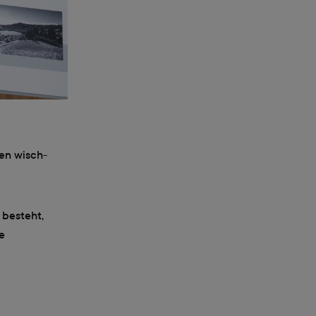
en wisch-
 besteht,
e