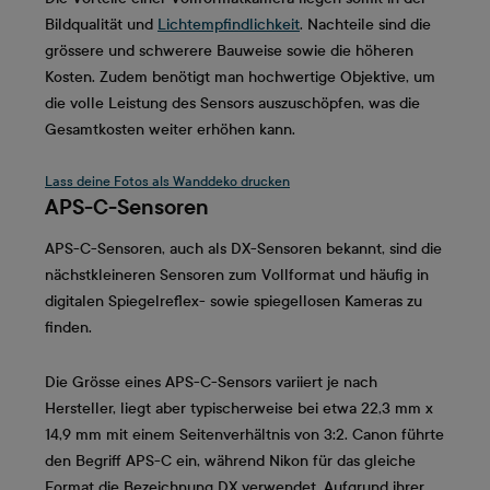
Bildqualität und
Lichtempfindlichkeit
. Nachteile sind die
grössere und schwerere Bauweise sowie die höheren
Kosten. Zudem benötigt man hochwertige Objektive, um
die volle Leistung des Sensors auszuschöpfen, was die
Gesamtkosten weiter erhöhen kann.
Lass deine Fotos als Wanddeko drucken
APS-C-Sensoren
APS-C-Sensoren, auch als DX-Sensoren bekannt, sind die
nächstkleineren Sensoren zum Vollformat und häufig in
digitalen Spiegelreflex- sowie spiegellosen Kameras zu
finden.
Die Grösse eines APS-C-Sensors variiert je nach
Hersteller, liegt aber typischerweise bei etwa 22,3 mm x
14,9 mm mit einem Seitenverhältnis von 3:2. Canon führte
den Begriff APS-C ein, während Nikon für das gleiche
Format die Bezeichnung DX verwendet. Aufgrund ihrer