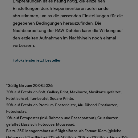
Empfehlungen ist es häufig nötig, die einzelnen
Einstellungen durch Experimentieren aufeinander
abzustimmen, um so die passenden Einstellungen für die
gegebenen Bedingungen herauszufinden. Die
Nachbearbeitung der RAW Dateien kann die Wirkung auf
den erzielten Aufnahmen im Nachhinein noch einmal
verbessern.
Fotokalender jetzt bestellen
*Gültig bis zum 20.08.2026:
30% auf Fotobuch Soft, Gallery Print, Maxikarte, Maxikarte gefaltet,
Fototischset, Turnbeutel, Square Prints.
20% auf Fotobuch Premium, Posterleiste, Alu-Dibond, Postkarten,
Fotodisplay.
10% auf Fotoposter (inkl. Rahmen und Passepartout), Grusskarten
gefaltet klassisch, Fotodose, Mousepad.
Bis zu 35% Mengenrabatt auf Digitalfotos, ab Format 10cm (gleiche
Grösse und Oberfläche): 10% ab 50 Stück, 20% ab 100 Stück, bis zu 35%