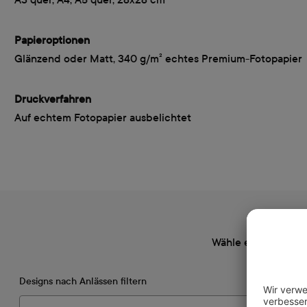
Papieroptionen
Glänzend oder Matt, 340 g/m² echtes Premium-Fotopapier
Druckverfahren
Auf echtem Fotopapier ausbelichtet
Wähle ein Design, 
Designs nach Anlässen filtern