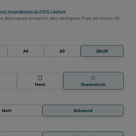
 zzgl. Versandkosten ab 3,95 € / Auftrag
 Aktionspreis entspricht dem niedrigsten Preis der letzten 30
ählen
A4
A3
28x28
 Option ist zurzeit nicht verfügbar.)
(Diese Option ist zurzeit nicht verfügbar.)
(Diese Option ist zurzeit nicht verfügbar.)
auswählen
ese Option ist zurzeit nicht verfügbar.)
(Diese Option ist zurzeit nicht verfügbar.)
Hoch
Quadratisch
hlen
Matt
Glänzend
wählen