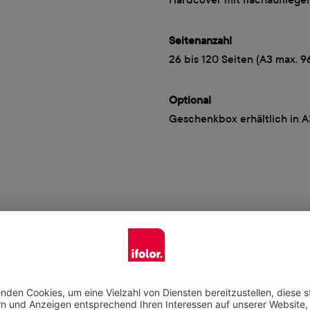
Seitenanzahl
26 bis 120 Seiten (A3 max. 9
Optional
Geschenkbox erhältlich in 
Jetzt gestalten
das zu deinem Anlass passt, und gestalte dein Produkt ganz n