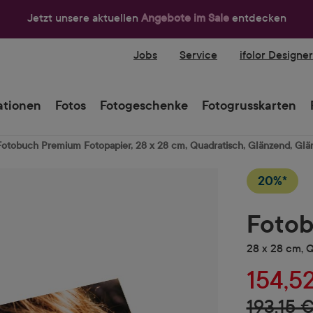
Jetzt unsere aktuellen
Angebote im Sale
entdecken
Jobs
Service
ifolor Designe
tionen
Fotos
Fotogeschenke
Fotogrusskarten
Fotobuch Premium Fotopapier, 28 x 28 cm, Quadratisch, Glänzend, Glä
20%*
Fotob
28 x 28 cm, 
154,5
193,15 