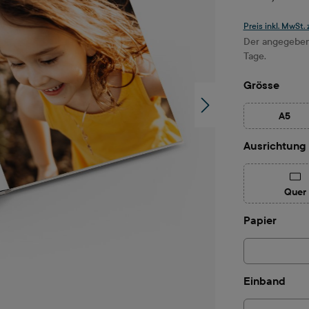
Preis inkl. MwSt.
Der angegebene
Tage.
ausw
Grösse
A5
(Diese
Ausrichtung
(Di
Quer
auswä
Papier
aus
Einband