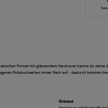
Sams
tischen Format mit glänzendem Hardcover kannst du deine lie
hlagenen Fotobuchseiten immer flach auf – dadurch kommen b
Einband
Hardcover mit flachaufliege