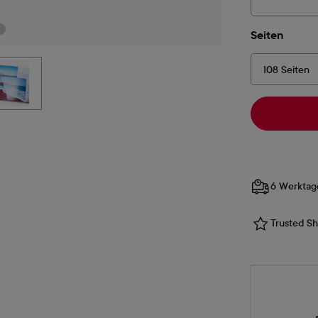
auswä
Seiten
6 Werktag
Trusted Sho