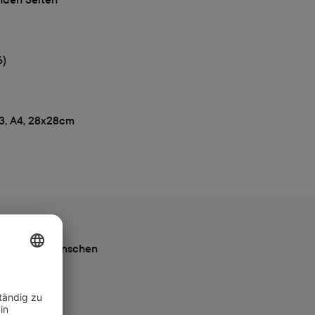
6)
A3, A4, 28x28cm
ach deinen Wünschen