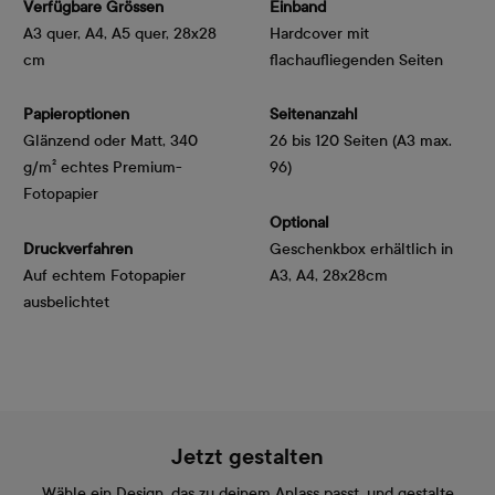
Verfügbare Grössen
Einband
A3 quer, A4, A5 quer, 28x28
Hardcover mit
cm
flachaufliegenden Seiten
Papieroptionen
Seitenanzahl
Glänzend oder Matt, 340 
26 bis 120 Seiten (A3 max.
g/m² echtes Premium-
96)
Fotopapier
Optional
Druckverfahren
Geschenkbox erhältlich in
Auf echtem Fotopapier
A3, A4, 28x28cm
ausbelichtet
Jetzt gestalten
Wähle ein Design, das zu deinem Anlass passt, und gestalte