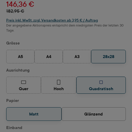
146,36 €
182,95 €
Preis inkl. MwSt. zzgl. Versandkosten ab 3,95 € / Auftrag
Der angegebene Aktionspreis entspricht dem niedrigsten Preis der letzten 30
Tage.
auswählen
Grösse
A5
A4
A3
28x28
(Diese Option ist zurzeit nicht verfügbar.)
(Diese Option ist zurzeit nicht verfügbar.)
(Diese Option ist zurzeit nicht ve
auswählen
Ausrichtung
(Diese Option ist zurzeit nicht verfügbar.)
(Diese Option ist zurzeit nicht verfügbar.)
Quer
Hoch
Quadratisch
auswählen
Papier
Matt
Glänzend
auswählen
Einband