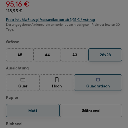
95,16 €
118,95 €
Preis inkl. MwSt. zzgl. Versandkosten ab 3,95 € / Auftrag
Der angegebene Aktionspreis entspricht dem niedrigsten Preis der letzten 30
Tage.
auswählen
Grösse
A5
A4
A3
28x28
(Diese Option ist zurzeit nicht verfügbar.)
(Diese Option ist zurzeit nicht verfügbar.)
(Diese Option ist zurzeit nicht ve
auswählen
Ausrichtung
(Diese Option ist zurzeit nicht verfügbar.)
(Diese Option ist zurzeit nicht verfügbar.)
Quer
Hoch
Quadratisch
auswählen
Papier
Matt
Glänzend
auswählen
Einband