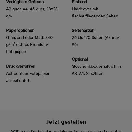
Verfügbare Grössen
Einband
A3 quer, A4, A5 quer, 28x28
Hardcover mit
cm
flachaufliegenden Seiten
Papieroptionen
Seitenanzahl
Glänzend oder Matt, 340 
26 bis 120 Seiten (A3 max.
g/m² echtes Premium-
96)
Fotopapier
Optional
Druckverfahren
Geschenkbox erhältlich in
Auf echtem Fotopapier
A3, A4, 28x28cm
ausbelichtet
Jetzt gestalten
Wähle ein Design, das zu deinem Anlass passt, und gestalte