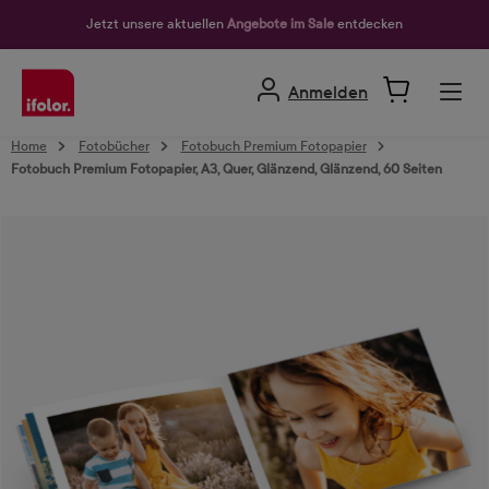
alt springen
Jetzt unsere aktuellen
Angebote im Sale
entdecken
Anmelden
Home
Fotobücher
Fotobuch Premium Fotopapier
Fotobuch Premium Fotopapier, A3, Quer, Glänzend, Glänzend, 60 Seiten
Bildergalerie überspringen