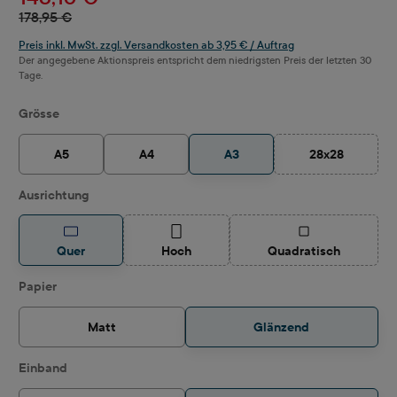
178,95 €
Preis inkl. MwSt. zzgl. Versandkosten ab 3,95 € / Auftrag
Der angegebene Aktionspreis entspricht dem niedrigsten Preis der letzten 30
Tage.
auswählen
Grösse
A5
A4
A3
28x28
(Diese Option i
auswählen
Ausrichtung
(Diese Option ist zurzeit nicht verfügbar.)
(Diese Option ist z
Quer
Hoch
Quadratisch
auswählen
Papier
Matt
Glänzend
auswählen
Einband