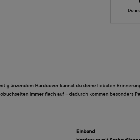
Donne
 glänzendem Hardcover kannst du deine liebsten Erinnerungen
otobuchseiten immer flach auf – dadurch kommen besonders P
Einband
Hardcover mit flachaufliege