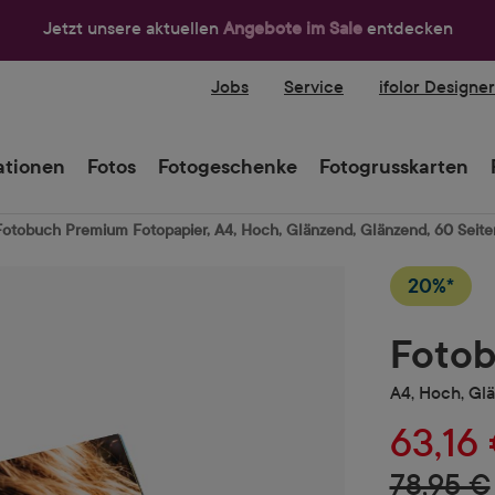
Jetzt unsere aktuellen
Angebote im Sale
entdecken
Jobs
Service
ifolor Designe
tionen
Fotos
Fotogeschenke
Fotogrusskarten
Fotobuch Premium Fotopapier, A4, Hoch, Glänzend, Glänzend, 60 Seite
20%*
Fotob
A4, Hoch, Gl
63,16
78,95 €