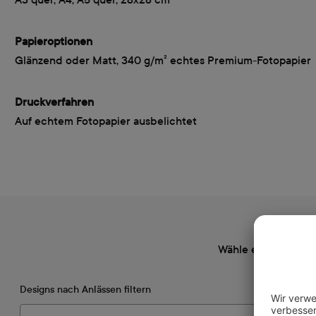
Papieroptionen
Glänzend oder Matt, 340 g/m² echtes Premium-Fotopapier
Druckverfahren
Auf echtem Fotopapier ausbelichtet
Wähle ein Design, 
Designs nach Anlässen filtern