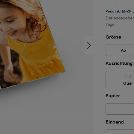
Preis inkl. MwSt.
Der angegebene
Tage.
ausw
Grösse
A5
(Diese
Ausrichtung
Quer
auswä
Papier
aus
Einband