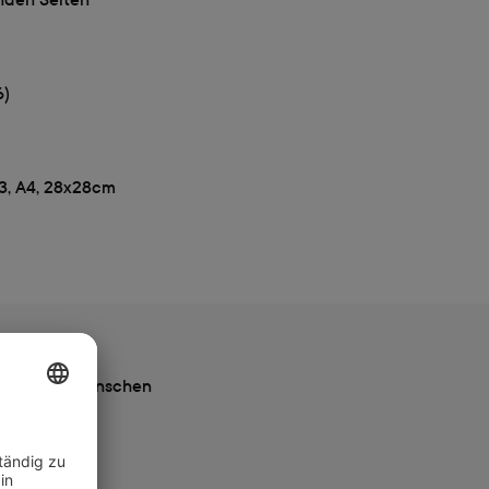
6)
A3, A4, 28x28cm
ach deinen Wünschen