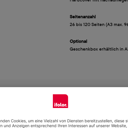
Seitenanzahl
26 bis 120 Seiten (A3 max. 9
Optional
Geschenkbox erhältlich in 
Jetzt gestalten
das zu deinem Anlass passt, und gestalte dein Produkt ganz n