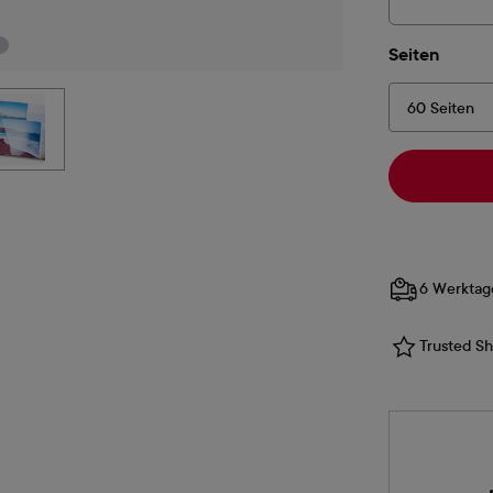
auswä
Seiten
6 Werktag
Trusted Sho