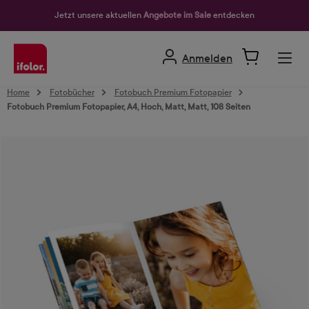
alt springen
Jetzt unsere aktuellen
Angebote im Sale
entdecken
Anmelden
Home
Fotobücher
Fotobuch Premium Fotopapier
Fotobuch Premium Fotopapier, A4, Hoch, Matt, Matt, 108 Seiten
Bildergalerie überspringen