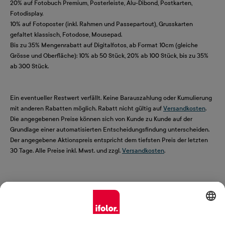
20% auf Fotobuch Premium, Posterleiste, Alu-Dibond, Postkarten,
Fotodisplay.
10% auf Fotoposter (inkl. Rahmen und Passepartout), Grusskarten
gefaltet klassisch, Fotodose, Mousepad.
Bis zu 35% Mengenrabatt auf Digitalfotos, ab Format 10cm (gleiche
Grösse und Oberfläche): 10% ab 50 Stück, 20% ab 100 Stück, bis zu 35%
ab 300 Stück.
Ein eventueller Restwert verfällt. Keine Barauszahlung oder Kumulierung
mit anderen Rabatten möglich. Rabatt nicht gültig auf
Versandkosten
.
Die angegebenen Preise können sich von Kunde zu Kunde auf der
Grundlage einer automatisierten Entscheidungsfindung unterscheiden.
Der angegebene Aktionspreis entspricht dem tiefsten Preis der letzten
30 Tage. Alle Preise inkl. Mwst. und zzgl.
Versandkosten
.