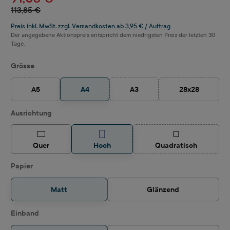
113,85 €
Preis inkl. MwSt. zzgl. Versandkosten ab 3,95 € / Auftrag
Der angegebene Aktionspreis entspricht dem niedrigsten Preis der letzten 30
Tage.
auswählen
Grösse
A5
A4
A3
28x28
(Diese Option ist zurzeit nicht verfügbar.)
(Diese Option ist zurzeit nicht ve
(Diese Option i
auswählen
Ausrichtung
(Diese Option ist z
Quer
Hoch
Quadratisch
auswählen
Papier
Matt
Glänzend
auswählen
Einband