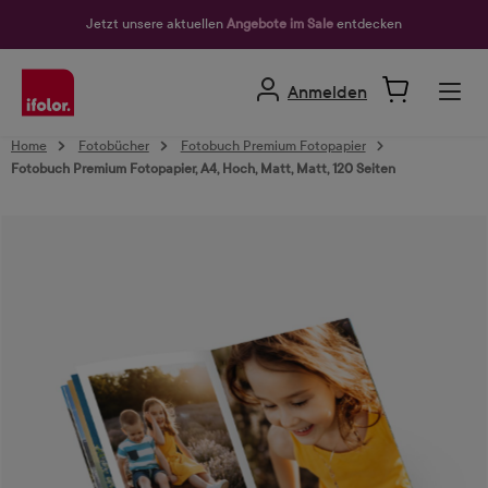
alt springen
Jetzt unsere aktuellen
Angebote im Sale
entdecken
Anmelden
Home
Fotobücher
Fotobuch Premium Fotopapier
Fotobuch Premium Fotopapier, A4, Hoch, Matt, Matt, 120 Seiten
Bildergalerie überspringen