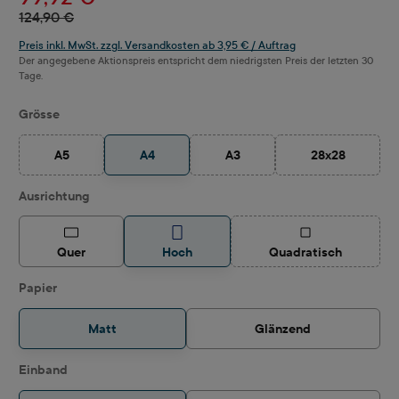
124,90 €
Preis inkl. MwSt. zzgl. Versandkosten ab 3,95 € / Auftrag
Der angegebene Aktionspreis entspricht dem niedrigsten Preis der letzten 30
Tage.
auswählen
Grösse
A5
A4
A3
28x28
(Diese Option ist zurzeit nicht verfügbar.)
(Diese Option ist zurzeit nicht ve
(Diese Option i
auswählen
Ausrichtung
(Diese Option ist z
Quer
Hoch
Quadratisch
auswählen
Papier
Matt
Glänzend
auswählen
Einband