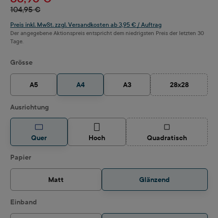
104,95 €
Preis inkl. MwSt. zzgl. Versandkosten ab 3,95 € / Auftrag
Der angegebene Aktionspreis entspricht dem niedrigsten Preis der letzten 30
Tage.
auswählen
Grösse
A5
A4
A3
28x28
(Diese Option i
auswählen
Ausrichtung
(Diese Option ist z
Quer
Hoch
Quadratisch
auswählen
Papier
Matt
Glänzend
auswählen
Einband