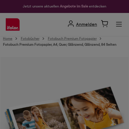
alt springen
Jetzt unsere aktuellen
Angebote im Sale
entdecken
Anmelden
Home
Fotobücher
Fotobuch Premium Fotopapier
Fotobuch Premium Fotopapier, A4, Quer, Glänzend, Glänzend, 84 Seiten
Bildergalerie überspringen