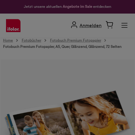
alt springen
Jetzt unsere aktuellen
Angebote im Sale
entdecken
Anmelden
Home
Fotobücher
Fotobuch Premium Fotopapier
Fotobuch Premium Fotopapier, A5, Quer, Glänzend, Glänzend, 72 Seiten
Bildergalerie überspringen