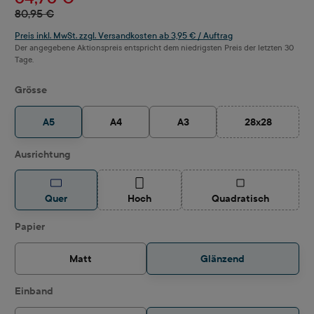
80,95 €
Preis inkl. MwSt. zzgl. Versandkosten ab 3,95 € / Auftrag
Der angegebene Aktionspreis entspricht dem niedrigsten Preis der letzten 30
Tage.
auswählen
Grösse
A5
A4
A3
28x28
(Diese Option i
auswählen
Ausrichtung
(Diese Option ist zurzeit nicht verfügbar.)
(Diese Option ist z
Quer
Hoch
Quadratisch
auswählen
Papier
Matt
Glänzend
auswählen
Einband