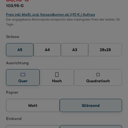
103,95 €
Preis inkl. MwSt. zzgl. Versandkosten ab 3,95 € / Auftrag
Der angegebene Aktionspreis entspricht dem niedrigsten Preis der letzten 30
Tage.
auswählen
Grösse
A5
A4
A3
28x28
(Diese Option i
auswählen
Ausrichtung
(Diese Option ist zurzeit nicht verfügbar.)
(Diese Option ist z
Quer
Hoch
Quadratisch
auswählen
Papier
Matt
Glänzend
auswählen
Einband