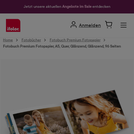
alt springen
Jetzt unsere aktuellen
Angebote im Sale
entdecken
Anmelden
Home
Fotobücher
Fotobuch Premium Fotopapier
Fotobuch Premium Fotopapier, A5, Quer, Glänzend, Glänzend, 96 Seiten
Bildergalerie überspringen