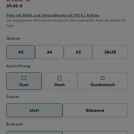
39,45 €
Preis inkl. MwSt. zzgl. Versandkosten ab 3,95 € / Auftrag
Der angegebene Aktionspreis entspricht dem niedrigsten Preis der letzten 30
Tage.
auswählen
Grösse
A5
A4
A3
28x28
(Diese Option i
auswählen
Ausrichtung
(Diese Option ist zurzeit nicht verfügbar.)
(Diese Option ist z
Quer
Hoch
Quadratisch
auswählen
Papier
Matt
Glänzend
auswählen
Einband