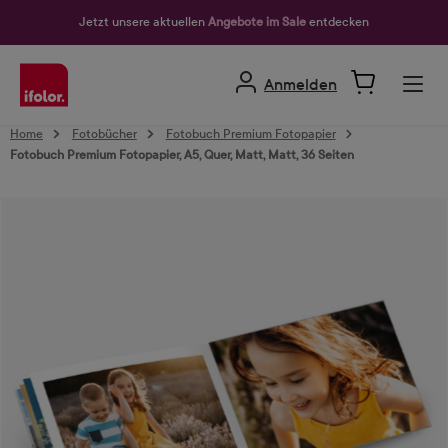
alt springen
Jetzt unsere aktuellen
Angebote im Sale
entdecken
Anmelden
Home
Fotobücher
Fotobuch Premium Fotopapier
Fotobuch Premium Fotopapier, A5, Quer, Matt, Matt, 36 Seiten
Bildergalerie überspringen