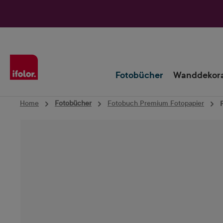
Zur Hauptnavigation springen
Fotobücher
Wanddekora
Home
Fotobücher
Fotobuch Premium Fotopapier
Bildergalerie überspringen