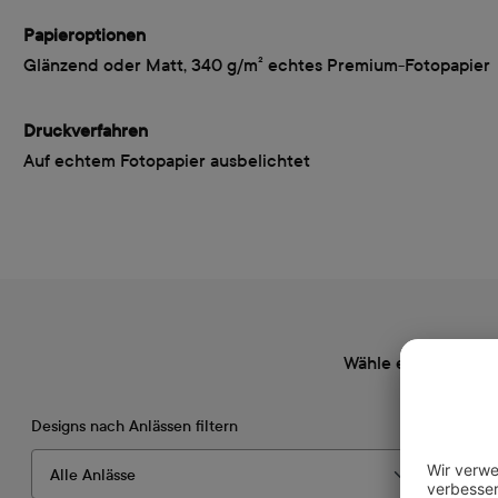
Papieroptionen
Glänzend oder Matt, 340 g/m² echtes Premium-Fotopapier
Druckverfahren
Auf echtem Fotopapier ausbelichtet
Wähle ein Design, 
Designs nach Anlässen filtern