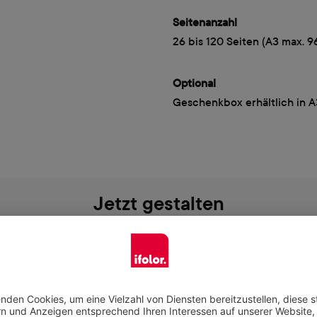
Seitenanzahl
26 bis 120 Seiten (A3 max. 9
Optional
Geschenkbox erhältlich in 
Jetzt gestalten
das zu deinem Anlass passt, und gestalte dein Produkt ganz n