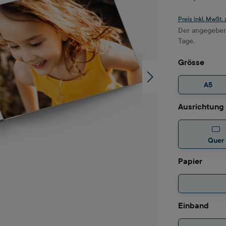
Preis inkl. MwSt.
Der angegebene
Tage.
ausw
Grösse
A5
Ausrichtung
Quer
auswä
Papier
aus
Einband