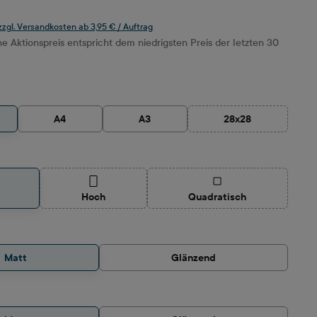
 zzgl. Versandkosten ab 3,95 € / Auftrag
 Aktionspreis entspricht dem niedrigsten Preis der letzten 30
ählen
A4
A3
28x28
(Diese Option ist zur
auswählen
(Diese Option ist zurzeit nicht verfügbar.)
(Diese Option ist zurzeit 
Hoch
Quadratisch
hlen
Matt
Glänzend
wählen