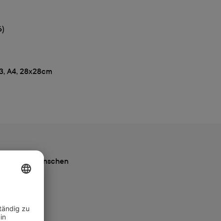
6)
A3, A4, 28x28cm
ach deinen Wünschen