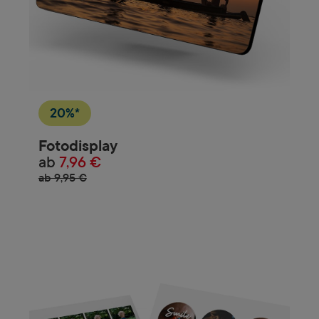
20%*
Fotodisplay
ab
7,96 €
ab 9,95 €