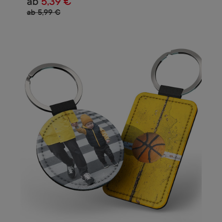
ab
5,39 €
ab 5,99 €