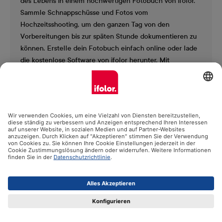
des Lebens in einem hochwertigen Fotobuch von ifolor.
Sammle Schnappschüsse und Fotos vom
Hochzeitsshooting, um den ganzen Tag von den
Vorbereitungen bis zur späten Stunde dokumentieren zu
können. Erstelle dein Fotobuch einfach online oder lade
die kostenlose Software von ifolor herunter. Mit
grafischen Details und passenden Textzeilen kannst du
deine Hochzeitsfotos stilvoll in Szene setzen und ein
Fotobuch mit ganz besonderem Erinnerungswert
schaffen.
Alle Fotobücher für die Hochzeit