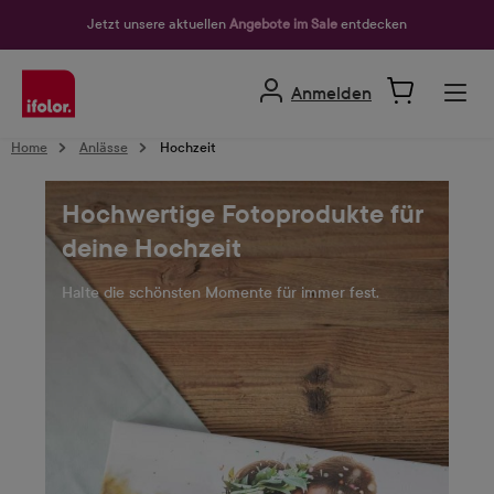
alt springen
Jetzt unsere aktuellen
Angebote im Sale
entdecken
Anmelden
Home
Anlässe
Hochzeit
Hochwertige Fotoprodukte für
deine Hochzeit
Halte die schönsten Momente für immer fest.