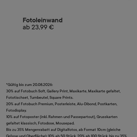
Fotoleinwand
ab
23,99 €
F
a
ab
*Gültig bis zum 20.08.2026:
30% auf Fotobuch Soft, Gallery Print, Maxikarte, Maxikarte gefaltet,
Fototischset, Turnbeutel, Square Prints.
20% auf Fotobuch Premium, Posterleiste, Alu-Dibond, Postkarten,
Fotodisplay.
10% auf Fotoposter (inkl. Rahmen und Passepartout), Grusskarten
gefaltet klassisch, Fotodose, Mousepad.
Bis zu 35% Mengenrabatt auf Digitalfotos, ab Format 10cm (gleiche
Grösse und Oberfläche): 10% ab 50 Stück, 20% ab 100 Stück, bis zu 35%