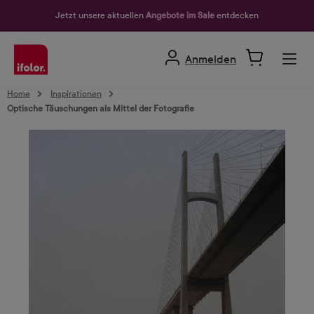
alt springen
Jetzt unsere aktuellen
Angebote im Sale
entdecken
Anmelden
Home
Inspirationen
Optische Täuschungen als Mittel der Fotografie