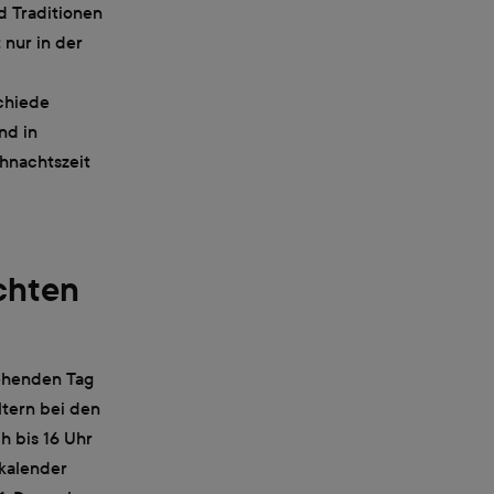
d Traditionen
 nur in der
chiede
nd in
ihnachtszeit
chten
tehenden Tag
ltern bei den
 bis 16 Uhr
kalender