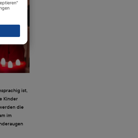
sprachig ist,
e Kinder
 werden die
am im
inderaugen