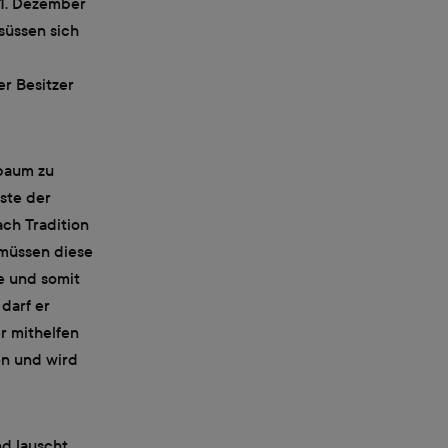
 1. Dezember
süssen sich
r Besitzer
sbaum zu
Äste der
ch Tradition
 müssen diese
e und somit
darf er
r mithelfen
en und wird
nd lauscht