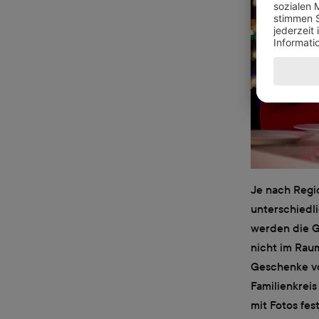
Je nach Regi
unterschiedli
werden die G
nicht im Rau
Geschenke v
Familienkrei
mit Fotos fes