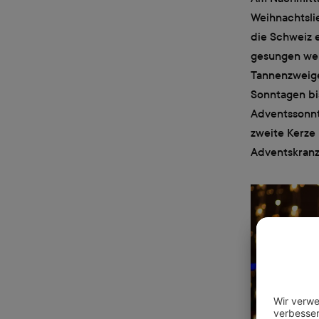
Weihnachtslie
die Schweiz 
gesungen wer
Tannenzweige
Sonntagen bi
Adventssonnt
zweite Kerze 
Adventskranz