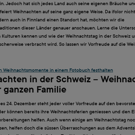
n. Jedoch hat sich jedes Land auch seine eigenen Bräuche un
eiert Weihnachten auf seine ganz eigene Weise. Da ifolor nicht
ern auch in Finnland einen Standort hat, möchten wir die
aditionen dieser Länder genauer anschauen. Lerne die Unters
 Kulturen kennen und wie der Weihnachtstag in der Schweiz u
scherweise verbracht wird. So lassen wir Vorfreude auf die We
n Weihnachtsmomente in einem Fotobuch festhalten
chten in der Schweiz – Weihna
r ganzen Familie
s 24. Dezember steht jeder voller Vorfreude auf den bevors
der können bereits ihre Weihnachtsferien geniessen und den E
rbereitungen helfen. Auch wenn einige am Weihnachtstag noch
sen, helfen doch die süssen Überraschungen aus dem Advents