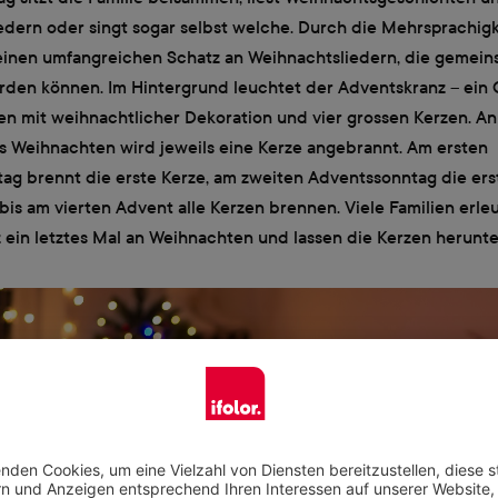
dern oder singt sogar selbst welche. Durch die Mehrsprachigk
einen umfangreichen Schatz an Weihnachtsliedern, die gemei
den können. Im Hintergrund leuchtet der Adventskranz – ein 
n mit weihnachtlicher Dekoration und vier grossen Kerzen. An
s Weihnachten wird jeweils eine Kerze angebrannt. Am ersten
ag brennt die erste Kerze, am zweiten Adventssonntag die ers
bis am vierten Advent alle Kerzen brennen. Viele Familien erl
 ein letztes Mal an Weihnachten und lassen die Kerzen herunt