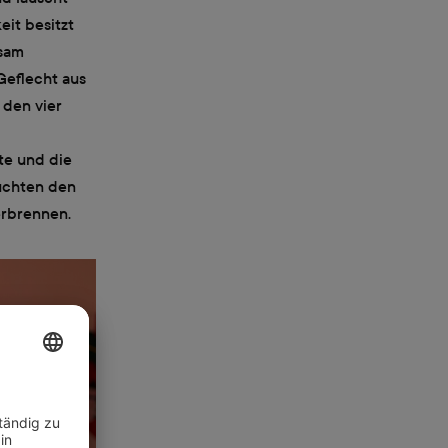
eit besitzt
nsam
Geflecht aus
 den vier
te und die
euchten den
erbrennen.