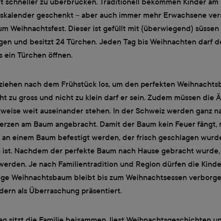
eit schneller zu überbrücken. Traditionell bekommen Kinder am
skalender geschenkt – aber auch immer mehr Erwachsene ver
zum Weihnachtsfest. Dieser ist gefüllt mit (überwiegend) süssen
en und besitzt 24 Türchen. Jeden Tag bis Weihnachten darf de
 ein Türchen öffnen.
e ziehen nach dem Frühstück los, um den perfekten Weihnacht
ht zu gross und nicht zu klein darf er sein. Zudem müssen die 
rweise weit auseinander stehen. In der Schweiz werden ganz na
erzen am Baum angebracht. Damit der Baum kein Feuer fängt,
 an einem Baum befestigt werden, der frisch geschlagen wurd
n ist. Nachdem der perfekte Baum nach Hause gebracht wurde, 
erden. Je nach Familientradition und Region dürfen die Kinde
tige Weihnachtsbaum bleibt bis zum Weihnachtsessen verborg
dern als Überraschung präsentiert.
g sitzt die Familie beisammen, liest Weihnachtsgeschichten u