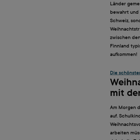
Länder gemei
bewahrt und f
Schweiz, sond
Weihnachtstr
zwischen den
Finnland typi
aufkommen!
Die schönste
Weihna
mit de
Am Morgen de
auf. Schulkin
Weihnachtsvo
arbeiten müs