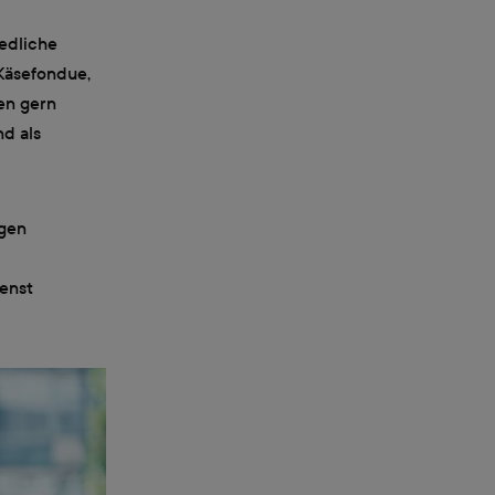
edliche
 Käsefondue,
en gern
d als
ngen
enst