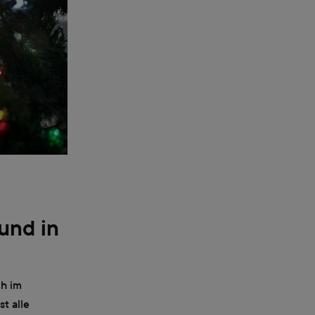
und in
ch im
t alle