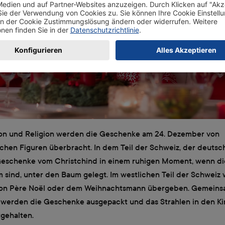
on und Religion werden die Geschenke am 24. Dezember von
chen Figuren überbracht. In dem Teil der Schweiz, der deutsch
eschenke vom Christchind in einem ruhigen Moment, wenn di
m sind, unter den Baum gelegt. Im westlichen Teil der Schweiz
on Père Noël oder dem Weihnachtsmann übergeben. Gemeins
s werden die Geschenke ausgepackt und das Strahlen in den K
tgehalten.