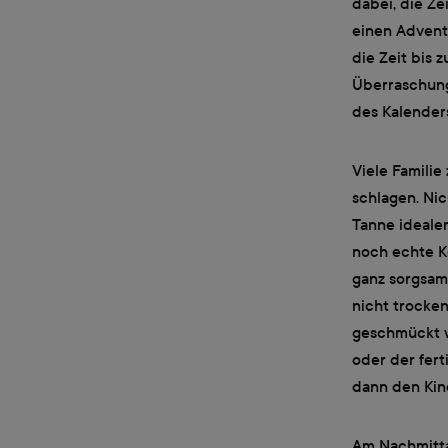
dabei, die Z
einen Advent
die Zeit bis 
Überraschung
des Kalenders
Viele Famili
schlagen. Nic
Tanne ideale
noch echte K
ganz sorgsam
nicht trocke
geschmückt w
oder der fer
dann den Kin
Am Nachmitta