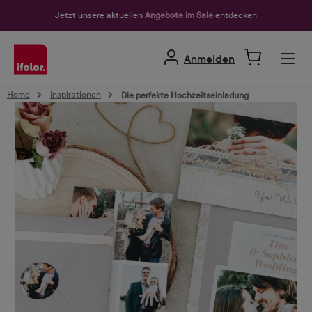
alt springen
Jetzt unsere aktuellen
Angebote im Sale
entdecken
Anmelden
Home
Inspirationen
Die perfekte Hochzeitseinladung