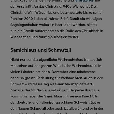
und Co. schon lange ihre Wünsche und
Grusskarten
mit
der Anschrift „An das Christkind, 9405 Wienacht“. Das
Christkind Willi Würzer las und beantwortete bis zu seiner
Pension 2020 jeden einzelnen Brief. Damit die wichtigen
Angelegenheiten weiterhin bearbeitet werden, nimmt
nun ein Familienunternehmen die Rolle des Christkinds in
Wienacht an und führt die Tradition weiter.
Samichlaus und Schmutzli
Nicht nur auf das eigentliche Weihnachtsfest freuen sich
Menschen auf der ganzen Welt in der Weihnachtszeit. In
vielen Ländern hat der 6. Dezember eine mindestens
genauso grosse Bedeutung für Weihnachten. Auch in der
Schweiz wird dieser Tag als Samichlaustag gefeiert.
Anstelle des St. Nikolaus mit seinem Begleiter Krampus
kommt hier aber der Samichlaus mit seinem Knecht. In
der deutsch- und italienischsprachigen Schweiz trägt er
den Namen Schmutzli oder auch Butzli, während er in der