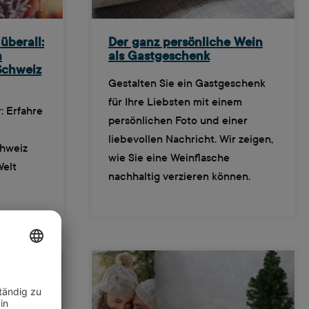
überall:
Der ganz persönliche Wein
h
als Gastgeschenk
Schweiz
Gestalten Sie ein Gastgeschenk
für Ihre Liebsten mit einem
: Erfahre
persönlichen Foto und einer
liebevollen Nachricht. Wir zeigen,
chweiz
wie Sie eine Weinflasche
Welt
nachhaltig verzieren können.