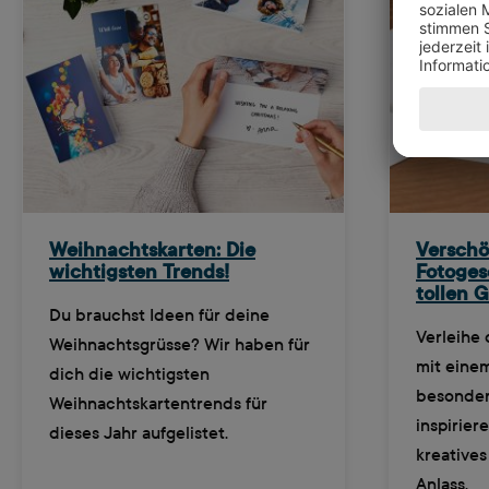
Weihnachtskarten: Die
Verschö
wichtigsten Trends!
Fotoges
tollen 
Du brauchst Ideen für deine
Verleihe
Weihnachtsgrüsse? Wir haben für
mit eine
dich die wichtigsten
besonder
Weihnachtskartentrends für
inspirier
dieses Jahr aufgelistet.
kreative
Anlass.