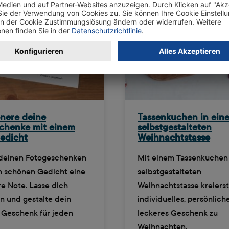
nere deine
Tassenkuchen in eine
chenke mit einem
selbstgestalteten
Gedicht
Weihnachtstasse
 deinen Fotogeschenken
Mit einem Tassenkuchen 
m schönen Gedicht eine
selbstgestalteten
e Note. Lasse dich
Weihnachtstasse kreierst
en und gestalte dein
individuelles, persönlich
s Geschenk für jeden
leckeres Geschenk zu
Weihnachten.