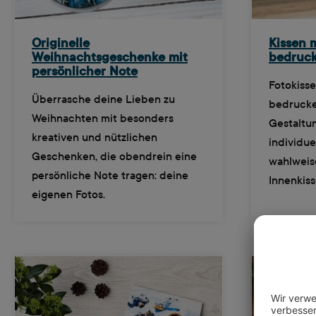
Originelle
Kissen m
Weihnachtsgeschenke mit
bedruck
persönlicher Note
Fotokisse
Überrasche deine Lieben zu
bedrucken
Weihnachten mit besonders
Gestaltu
kreativen und nützlichen
individue
Geschenken, die obendrein eine
wahlweis
persönliche Note tragen: deine
Innenkiss
eigenen Fotos.