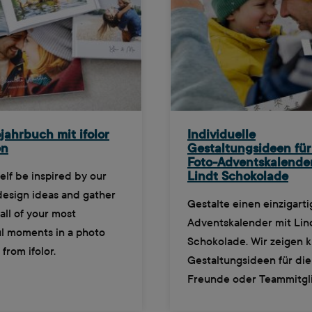
jahrbuch mit ifolor
Individuelle
en
Gestaltungsideen fü
Foto-Adventskalende
elf be inspired by our
Lindt Schokolade
design ideas and gather
Gestalte einen einzigart
all of your most
Adventskalender mit Lin
l moments in a photo
Schokolade. Wir zeigen k
from ifolor.
Gestaltungsideen für die 
Freunde oder Teammitgli