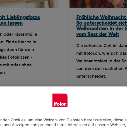
it Lieblingsfotos
Fröhliche Weihnacht 
en lassen
So unterscheidet sic
Weihnachten in der 
n oder Kissenhülle
vom Rest der Welt
: Finde hier tolle
Die schönste Zeit im Jahr
ngsideen für dein
mit ifolor.ch, wie sich das
lles Fotokissen -
Weihnachtsfest in der S
e mit oder ohne
von dem der restlichen 
en.
unterscheidet.