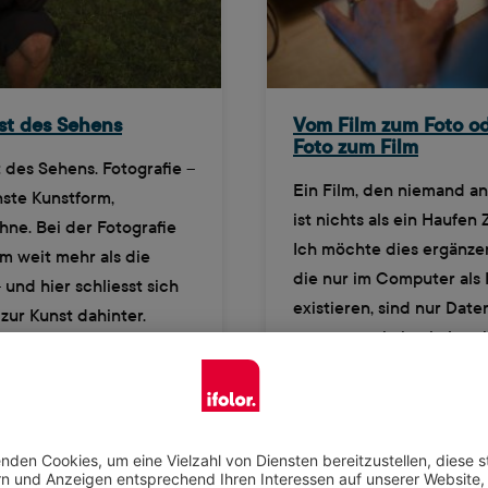
st des Sehens
Vom Film zum Foto o
Foto zum Film
 des Sehens. Fotografie –
Ein Film, den niemand an
nste Kunstform,
ist nichts als ein Haufen Z
hne. Bei der Fotografie
Ich möchte dies ergänzen
m weit mehr als die
die nur im Computer als 
 und hier schliesst sich
existieren, sind nur Date
 zur Kunst dahinter.
erst wenn sie in ein hapt
ich geht es darum, wie
Fotoprodukt verwandelt
raf, oder natürlich auch
gewinnen sie an Bedeut
rafin, die Welt sieht.
erst mit der Lieferung d
Glimpse geben dir die
fertigen Fotoprodukts ist
Mission der Fotografin erf