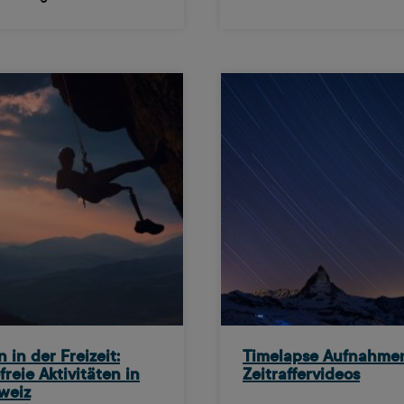
n in der Freizeit:
Timelapse Aufnahme
freie Aktivitäten in
Zeitraffervideos
weiz