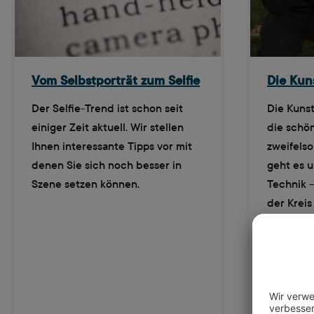
Vom Selbstporträt zum Selfie
Die Kun
Der Selfie-Trend ist schon seit
Die Kunst
einiger Zeit aktuell. Wir stellen
die schö
Ihnen interessante Tipps vor mit
zweifelso
denen Sie sich noch besser in
geht es u
Szene setzen können.
Technik –
der Kreis
Letztendl
der Fotog
die Fotog
Journey 
Tipps.