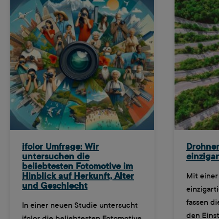
ifolor Umfrage: Wir
Drohnen
untersuchen die
einziga
beliebtesten Fotomotive im
Hinblick auf Herkunft, Alter
Mit eine
und Geschlecht
einzigart
fassen di
In einer neuen Studie untersucht
den Einst
ifolor die beliebtesten Fotomotive